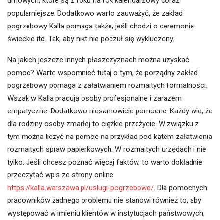
urnowych, które są z roku na rok kalendarzowy coraz
popularniejsze. Dodatkowo warto zauważyć, że zakład
pogrzebowy Kalla pomaga także, jeśli chodzi o ceremonie
świeckie itd. Tak, aby nikt nie poczuł się wykluczony.
Na jakich jeszcze innych płaszczyznach można uzyskać
pomoc? Warto wspomnieć tutaj o tym, że porządny zakład
pogrzebowy pomaga z załatwianiem rozmaitych formalności.
Wszak w Kalla pracują osoby profesjonalne i zarazem
empatyczne. Dodatkowo niesamowicie pomocne. Każdy wie, że
dla rodziny osoby zmarłej to ciężkie przeżycie. W związku z
tym można liczyć na pomoc na przykład pod kątem załatwienia
rozmaitych spraw papierkowych. W rozmaitych urzędach i nie
tylko. Jeśli chcesz poznać więcej faktów, to warto dokładnie
przeczytać wpis ze strony online
https://kalla.warszawa.pl/uslugi-pogrzebowe/
. Dla pomocnych
pracowników żadnego problemu nie stanowi również to, aby
występować w imieniu klientów w instytucjach państwowych,