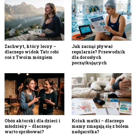
Zachwyt, który leczy –
Jak zacząć pływać
dlaczego widok Tatr robi
regularnie? Przewodnik
coś z Twoim mózgiem
dla dorosłych
początkujących
Obóz aktorski dla dzieci i
Kciuk matki – dlaczego
młodzieży – dlaczego
mamy zmagają się z bólem
warto spróbować?
nadgarstka?