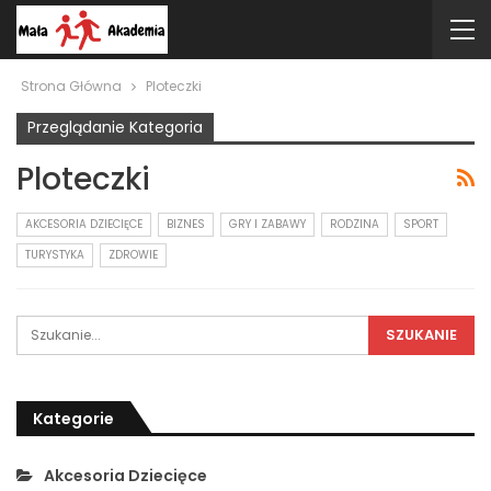
Strona Główna
Ploteczki
Przeglądanie Kategoria
Ploteczki
AKCESORIA DZIECIĘCE
BIZNES
GRY I ZABAWY
RODZINA
SPORT
TURYSTYKA
ZDROWIE
Kategorie
Akcesoria Dziecięce