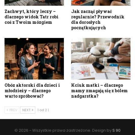
Zachwyt, który leczy –
Jak zacząć pływać
dlaczego widok Tatr robi
regularnie? Przewodnik
coś z Twoim mózgiem
dla dorosłych
początkujących
Obóz aktorski dla dzieci i
Kciuk matki – dlaczego
młodzieży – dlaczego
mamy zmagają się z bólem
warto spróbować?
nadgarstka?
PREV
NEXT
1 od 2 |
© 2026 - Wszystkie prawa zastrzeżone. Design by
S 90