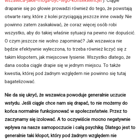
wszawica-jakie-moga-byc-tego-konsekwencje/
). Ciągłe
drapanie się po głowie prowadzi również do tego, że powstają
otwarte rany, które z kolei przyciągają jeszcze inne owady. Nie
powinno zatem zaskakiwać, że coraz więcej osób robi
wszystko, aby do takiej właśnie sytuacji na pewno nie dopuścić.
O czym jeszcze nie wolno zapominać? Jak wszawica nie
będzie efektywnie wyleczona, to trzeba również liczyć się z
takim kłopotem, jak miejscowe łysienie. Wszystko dlatego, że
dana osoba ciągle drapie się w jednym miejscu. To także
kwestia, której pod żadnym względem nie powinno się tutaj
bagatelizować.
Nie da się ukryć, że wszawica powoduje generalnie uczucie
wstydu. Jeśli ciągle chce nam się drapać, to nie możemy do
końca normalnie funkcjonować w społeczeństwie. Przez to
zaczynamy się izolować. A to oczywiście mocno negatywnie
wpływa na nasze samopoczucie i całą psychikę. Dlatego jest to
generalnie taki kłopot, który pod żadnym względem nie