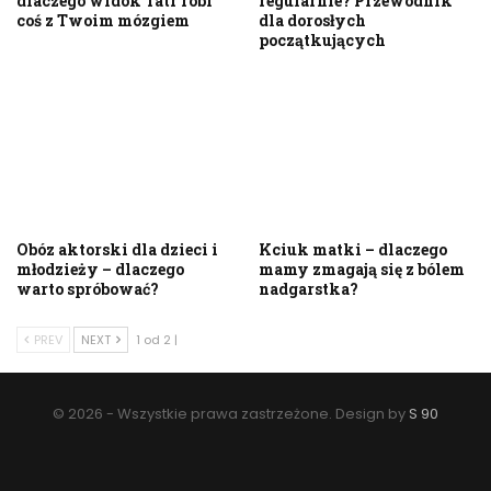
dlaczego widok Tatr robi
regularnie? Przewodnik
coś z Twoim mózgiem
dla dorosłych
początkujących
Obóz aktorski dla dzieci i
Kciuk matki – dlaczego
młodzieży – dlaczego
mamy zmagają się z bólem
warto spróbować?
nadgarstka?
PREV
NEXT
1 od 2 |
© 2026 - Wszystkie prawa zastrzeżone. Design by
S 90